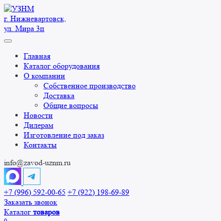
Перейти
к
г. Нижневартовск,
содержанию
ул. Мира 3п
Главная
Каталог оборудования
О компании
Собственное производство
Доставка
Общие вопросы
Новости
Дилерам
Изготовление под заказ
Контакты
info@zavod-uznm.ru
+7 (996) 592-00-65
+7 (922) 198-69-89
Заказать звонок
Каталог
товаров
0