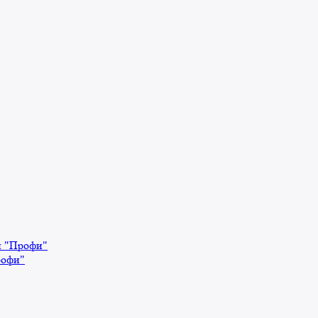
й "Профи"
рофи"