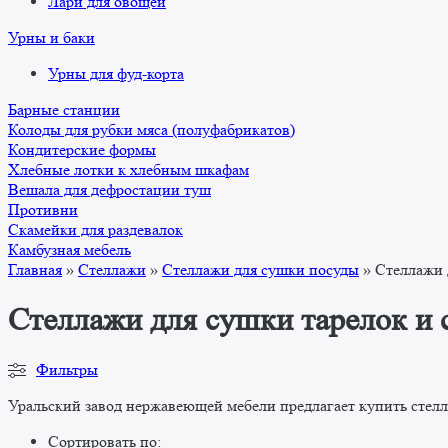
Лари для овощей
Урны и баки
Урны для фуд-корта
Барные станции
Колоды для рубки мяса (полуфабрикатов)
Кондитерские формы
Хлебные лотки к хлебным шкафам
Вешала для дефростации туш
Противни
Скамейки для раздевалок
Камбузная мебель
Главная
»
Стеллажи
»
Стеллажи для сушки посуды
»
Стеллажи 
Стеллажи для сушки тарелок и 
Фильтры
Уральский завод нержавеющей мебели предлагает купить стелл
Сортировать по: