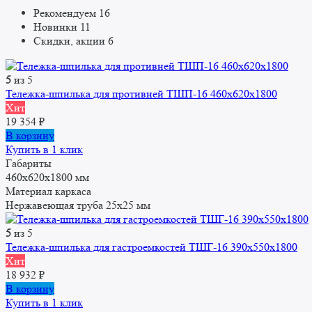
Рекомендуем
16
Новинки
11
Скидки, акции
6
5
из 5
Тележка-шпилька для противней ТШП-16 460x620x1800
Хит
19 354
₽
В корзину
Купить в 1 клик
Габариты
460x620x1800 мм
Материал каркаса
Нержавеющая труба 25x25 мм
5
из 5
Тележка-шпилька для гастроемкостей ТШГ-16 390x550x1800
Хит
18 932
₽
В корзину
Купить в 1 клик