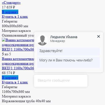
«Стандарт»
Введите сообщение
17 659
₽
В корзину
Купить в 1 клик
Габариты
800x800x860 мм
Материал каркаса
Оцинкованный уголок 1.2 мм
5
из 5
Ванна котломоечная
односекционная цельнотянутая
ВКЦ/1 1160x700x860 «Профи»
68 574
₽
В корзину
Купить в 1 клик
Габариты
1160x700x860 мм
Материал каркаса
Нержавеющая труба 40х40 мм