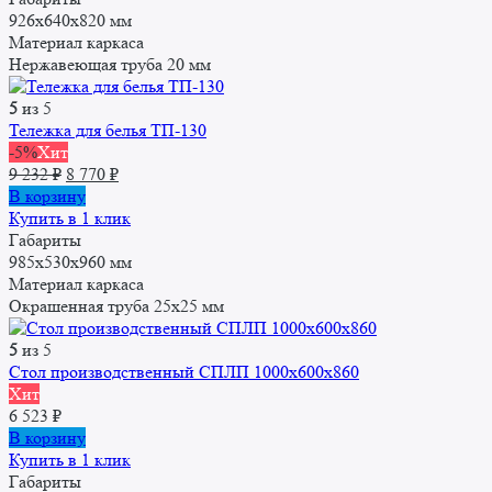
926х640х820 мм
Материал каркаса
Нержавеющая труба 20 мм
5
из 5
Тележка для белья ТП-130
-5%
Хит
Первоначальная
Текущая
9 232
₽
8 770
₽
цена
цена:
В корзину
составляла
8
Купить в 1 клик
9
770 ₽.
Габариты
232 ₽.
985х530х960 мм
Материал каркаса
Окрашенная труба 25x25 мм
5
из 5
Стол производственный СПЛП 1000х600х860
Хит
6 523
₽
В корзину
Купить в 1 клик
Габариты