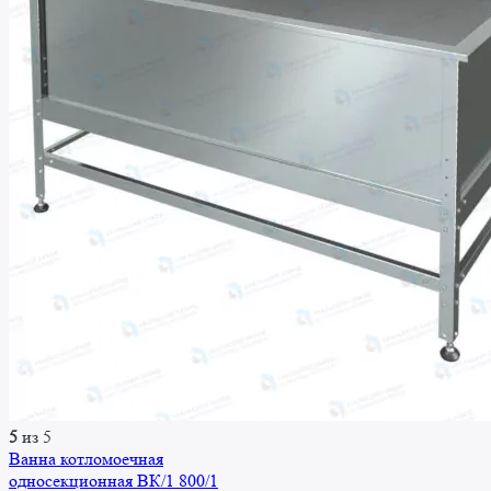
Людмила Уймина
Менеджер
Здравствуйте!
Могу ли я Вам помочь чем-либо?
5
из 5
Ванна котломоечная
односекционная ВК/1 800/1