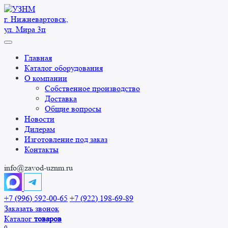
Перейти
к
г. Нижневартовск,
содержанию
ул. Мира 3п
Главная
Каталог оборудования
О компании
Собственное производство
Доставка
Общие вопросы
Новости
Дилерам
Изготовление под заказ
Контакты
info@zavod-uznm.ru
+7 (996) 592-00-65
+7 (922) 198-69-89
Заказать звонок
Каталог
товаров
0