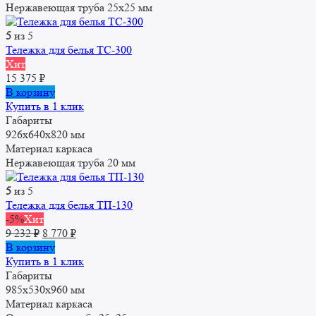
Нержавеющая труба 25x25 мм
5
из 5
Тележка для белья ТС-300
Хит
15 375
₽
В корзину
Купить в 1 клик
Габариты
926х640х820 мм
Материал каркаса
Нержавеющая труба 20 мм
5
из 5
Тележка для белья ТП-130
-5%
Хит
Первоначальная
Текущая
9 232
₽
8 770
₽
цена
цена:
В корзину
составляла
8
Купить в 1 клик
9
770 ₽.
Габариты
232 ₽.
985х530х960 мм
Материал каркаса