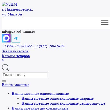
Перейти
к
г. Нижневартовск,
содержанию
ул. Мира 3п
info@zavod-uznm.ru
+7 (996) 592-00-65
+7 (922) 198-69-89
Заказать звонок
Каталог
товаров
0
Search
for:
Ванны моечные
Ванны моечные односекционные
Ванны моечные односекционные сварные
Ванны моечные односекционные цельнотянутые
Ванны моечные двухсекционные