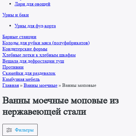
Лари для овощей
Урны и баки
Урны для фуд-корта
Барные станции
Колоды для рубки мяса (полуфабрикатов)
Кондитерские формы
Хлебные лотки к хлебным шкафам
Вешала для дефростации туш
Противни
Скамейки для раздевалок
Камбузная мебель
Главная
»
Ванны моечные
»
Ванны моповые
Ванны моечные моповые из
нержавеющей стали
Фильтры