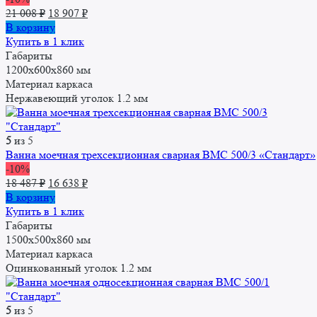
Первоначальная
Текущая
21 008
₽
18 907
₽
цена
цена:
В корзину
составляла
18
Купить в 1 клик
21
907 ₽.
Габариты
008 ₽.
1200х600х860 мм
Материал каркаса
Нержавеющий уголок 1.2 мм
5
из 5
Ванна моечная трехсекционная сварная ВМС 500/3 «Стандарт»
-10%
Первоначальная
Текущая
18 487
₽
16 638
₽
цена
цена:
В корзину
составляла
16
Купить в 1 клик
18
638 ₽.
Габариты
487 ₽.
1500x500x860 мм
Материал каркаса
Оцинкованный уголок 1.2 мм
5
из 5