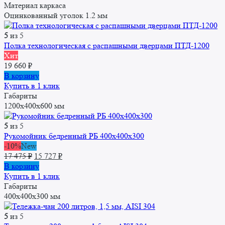
Материал каркаса
Оцинкованный уголок 1.2 мм
5
из 5
Полка технологическая с распашными дверцами ПТД-1200
Хит
19 660
₽
В корзину
Купить в 1 клик
Габариты
1200x400x600 мм
5
из 5
Рукомойник бедренный РБ 400x400x300
-10%
New
Первоначальная
Текущая
17 475
₽
15 727
₽
цена
цена:
В корзину
составляла
15
Купить в 1 клик
17
727 ₽.
Габариты
475 ₽.
400x400x300 мм
5
из 5