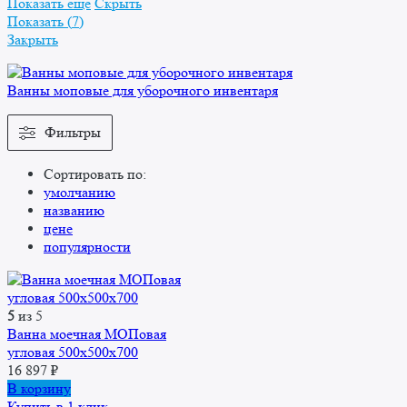
Показать еще
Скрыть
Показать
(
7
)
Закрыть
Ванны моповые для уборочного инвентаря
Фильтры
Сортировать по:
умолчанию
названию
цене
популярности
5
из 5
Ванна моечная МОПовая
угловая 500x500x700
16 897
₽
В корзину
Купить в 1 клик