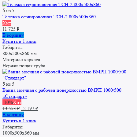
5
из 5
Тележка сервировочная ТСН-2 800х500х860
Хит
11 725
₽
В корзину
Купить в 1 клик
Габариты
800х500х860 мм
Материал каркаса
Нержавеющая труба
5
из 5
Ванна моечная с рабочей поверхностью ВМРП 1000/500
«Стандарт»
-10%
Хит
Первоначальная
Текущая
13 553
₽
12 197
₽
цена
цена:
В корзину
составляла
12
Купить в 1 клик
13
197 ₽.
Габариты
553 ₽.
1000x500x860 мм