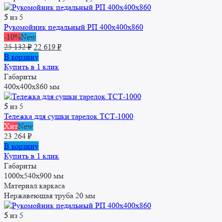
5
из 5
Рукомойник педальный РП 400x400x860
-10%
New
Первоначальная
Текущая
25 132
₽
22 619
₽
цена
цена:
В корзину
составляла
22
Купить в 1 клик
25
619 ₽.
Габариты
132 ₽.
400x400x860 мм
5
из 5
Тележка для сушки тарелок ТСТ-1000
Хит
New
23 264
₽
В корзину
Купить в 1 клик
Габариты
1000x540x900 мм
Материал каркаса
Нержавеющая труба 20 мм
5
из 5