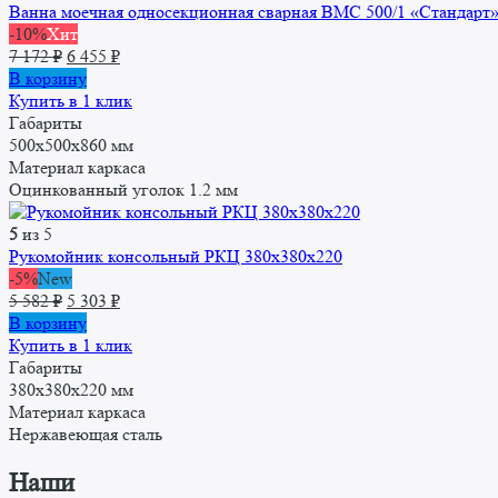
Ванна моечная односекционная сварная ВМC 500/1 «Стандарт
-10%
Хит
Первоначальная
Текущая
7 172
₽
6 455
₽
цена
цена:
В корзину
составляла
6
Купить в 1 клик
7
455 ₽.
Габариты
172 ₽.
500x500x860 мм
Материал каркаса
Оцинкованный уголок 1.2 мм
5
из 5
Рукомойник консольный РКЦ 380x380x220
-5%
New
Первоначальная
Текущая
5 582
₽
5 303
₽
цена
цена:
В корзину
составляла
5
Купить в 1 клик
5
303 ₽.
Габариты
582 ₽.
380х380х220 мм
Материал каркаса
Нержавеющая сталь
Наши