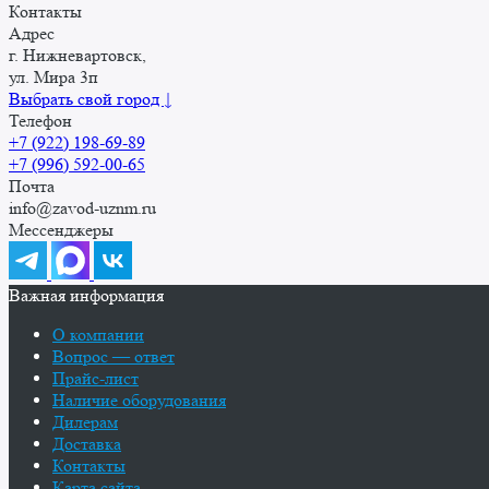
Контакты
Адрес
г. Нижневартовск,
ул. Мира 3п
Выбрать свой город ↓
Телефон
+7 (922) 198-69-89
+7 (996) 592-00-65
Почта
info@zavod-uznm.ru
Мессенджеры
Важная информация
О компании
Вопрос — ответ
Прайс-лист
Наличие оборудования
Дилерам
Доставка
Контакты
Карта сайта