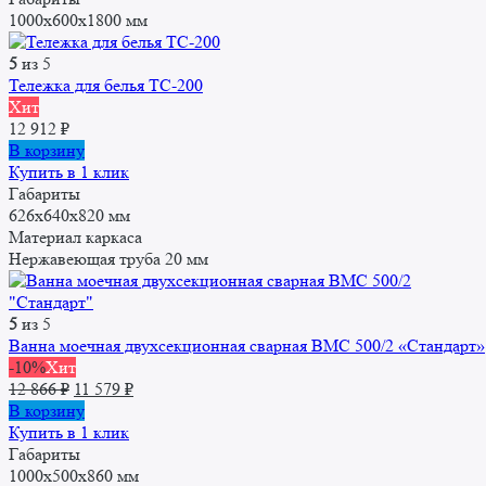
1000x600x1800 мм
5
из 5
Тележка для белья ТС-200
Хит
12 912
₽
В корзину
Купить в 1 клик
Габариты
626х640х820 мм
Материал каркаса
Нержавеющая труба 20 мм
5
из 5
Ванна моечная двухсекционная сварная ВМС 500/2 «Стандарт»
-10%
Хит
Первоначальная
Текущая
12 866
₽
11 579
₽
цена
цена:
В корзину
составляла
11
Купить в 1 клик
12
579 ₽.
Габариты
866 ₽.
1000х500х860 мм