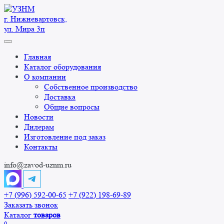
Перейти
к
г. Нижневартовск,
содержанию
ул. Мира 3п
Главная
Каталог оборудования
О компании
Собственное производство
Доставка
Общие вопросы
Новости
Дилерам
Изготовление под заказ
Контакты
info@zavod-uznm.ru
+7 (996) 592-00-65
+7 (922) 198-69-89
Заказать звонок
Каталог
товаров
0