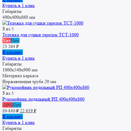
составляла
22
Купить в 1 клик
25
619 ₽.
Габариты
132 ₽.
400x400x860 мм
5
из 5
Тележка для сушки тарелок ТСТ-1000
Хит
New
23 264
₽
В корзину
Купить в 1 клик
Габариты
1000x540x900 мм
Материал каркаса
Нержавеющая труба 20 мм
5
из 5
Рукомойник педальный РП 400x400x860
-10%
New
Первоначальная
Текущая
25 132
₽
22 619
₽
цена
цена:
В корзину
составляла
22
Купить в 1 клик
25
619 ₽.
Габариты