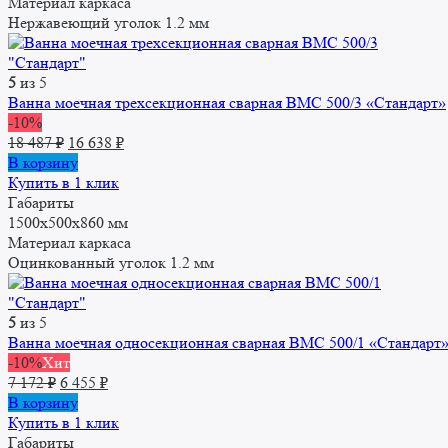
Материал каркаса
Нержавеющий уголок 1.2 мм
5
из 5
Ванна моечная трехсекционная сварная ВМС 500/3 «Стандарт»
-10%
Первоначальная
Текущая
18 487
₽
16 638
₽
цена
цена:
В корзину
составляла
16
Купить в 1 клик
18
638 ₽.
Габариты
487 ₽.
1500x500x860 мм
Материал каркаса
Оцинкованный уголок 1.2 мм
5
из 5
Ванна моечная односекционная сварная ВМC 500/1 «Стандарт
-10%
Хит
Первоначальная
Текущая
7 172
₽
6 455
₽
цена
цена:
В корзину
составляла
6
Купить в 1 клик
7
455 ₽.
Габариты