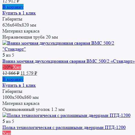
12 912
₽
В корзину
Купить в 1 клик
Габариты
626х640х820 мм
Материал каркаса
Нержавеющая труба 20 мм
5
из 5
Ванна моечная двухсекционная сварная ВМС 500/2 «Стандарт»
-10%
Хит
Первоначальная
Текущая
12 866
₽
11 579
₽
цена
цена:
В корзину
составляла
11
Купить в 1 клик
12
579 ₽.
Габариты
866 ₽.
1000х500х860 мм
Материал каркаса
Оцинкованный уголок 1.2 мм
5
из 5
Полка технологическая с распашными дверцами ПТД-1200
Хит