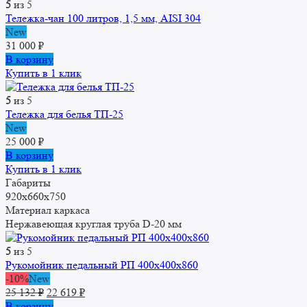
5
из 5
Тележка-чан 100 литров, 1,5 мм, AISI 304
New
31 000
₽
В корзину
Купить в 1 клик
5
из 5
Тележка для белья ТП-25
New
25 000
₽
В корзину
Купить в 1 клик
Габариты
920x660x750
Материал каркаса
Нержавеющая круглая труба D-20 мм
5
из 5
Рукомойник педальный РП 400x400x860
-10%
New
Первоначальная
Текущая
25 132
₽
22 619
₽
цена
цена:
В корзину