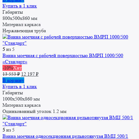
Купить в 1 клик
Габариты
800х500х860 мм
Материал каркаса
Нержавеющая труба
5
из 5
Ванна моечная с рабочей поверхностью ВМРП 1000/500
«Стандарт»
-10%
Хит
Первоначальная
Текущая
13 553
₽
12 197
₽
цена
цена:
В корзину
составляла
12
Купить в 1 клик
13
197 ₽.
Габариты
553 ₽.
1000x500x860 мм
Материал каркаса
Оцинкованный уголок 1.2 мм
5
из 5
Ванна моечная односекционная цельнотянутая ВМЦ 500/1