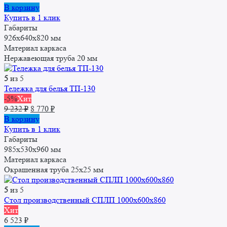
В корзину
Купить в 1 клик
Габариты
926х640х820 мм
Материал каркаса
Нержавеющая труба 20 мм
5
из 5
Тележка для белья ТП-130
-5%
Хит
Первоначальная
Текущая
9 232
₽
8 770
₽
цена
цена:
В корзину
составляла
8
Купить в 1 клик
9
770 ₽.
Габариты
232 ₽.
985х530х960 мм
Материал каркаса
Окрашенная труба 25x25 мм
5
из 5
Стол производственный СПЛП 1000х600х860
Хит
6 523
₽