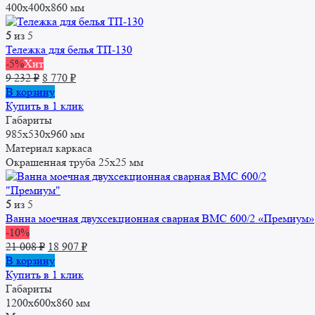
132 ₽.
400x400x860 мм
5
из 5
Тележка для белья ТП-130
-5%
Хит
Первоначальная
Текущая
9 232
₽
8 770
₽
цена
цена:
В корзину
составляла
8
Купить в 1 клик
9
770 ₽.
Габариты
232 ₽.
985х530х960 мм
Материал каркаса
Окрашенная труба 25x25 мм
5
из 5
Ванна моечная двухсекционная сварная ВМС 600/2 «Премиум»
-10%
Первоначальная
Текущая
21 008
₽
18 907
₽
цена
цена:
В корзину
составляла
18
Купить в 1 клик
21
907 ₽.
Габариты
008 ₽.
1200х600х860 мм