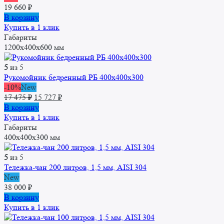
19 660
₽
В корзину
Купить в 1 клик
Габариты
1200x400x600 мм
5
из 5
Рукомойник бедренный РБ 400x400x300
-10%
New
Первоначальная
Текущая
17 475
₽
15 727
₽
цена
цена:
В корзину
составляла
15
Купить в 1 клик
17
727 ₽.
Габариты
475 ₽.
400x400x300 мм
5
из 5
Тележка-чан 200 литров, 1,5 мм, AISI 304
New
38 000
₽
В корзину
Купить в 1 клик